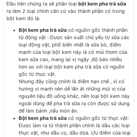
Đầu tiên chúng ta sẽ phân loại
bột kem pha trà sữa
ra làm 2 loại chính căn cứ vào thành phần có trong
bột kem đó là:
Bột kem pha trà sữa
có nguồn gốc thành phần
từ động vật
: Được sản xuất chủ yếu từ sữa các
loại động vật, phổ biến nhất là sữa bò, điểm
mạnh của loại bột kem này là có mùi thơm của
kem sữa cao, mang lại vị ngậy ,độ béo nhiều
hơn so với loại bột kem pha trà sữa có nguồn
gốc từ thực vật.
Nhưng đây cũng chính là điểm hạn chế , vì có
hương vị mạnh nên dễ lấn át những mùi vị của
nguyên liệu đồ uống khác, nên loại bột kem này
ngoài dùng để pha trà sữa ra còn được sử dụng
để làm bánh ,nấu món ăn.
Bột kem pha trà sữa
có nguồn gốc từ thực vật
:
Được làm ra từ thành phần chính là dầu các loại
thực vật, như dầu cọ, dầu dừa. Ưu điểm của loại