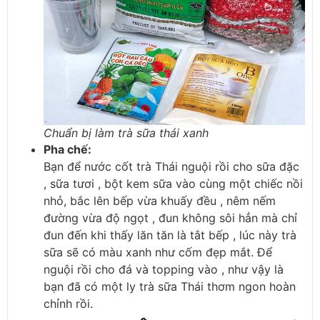
Chuẩn bị làm trà sữa thái xanh
Pha chế
:
Bạn để nước cốt trà Thái nguội rồi cho sữa đặc
, sữa tươi , bột kem sữa vào cùng một chiếc nồi
nhỏ, bắc lên bếp vừa khuấy đều , nêm nếm
đường vừa độ ngọt , đun không sôi hẳn mà chỉ
đun đến khi thấy lăn tăn là tắt bếp , lúc này trà
sữa sẽ có màu xanh như cốm đẹp mắt. Để
nguội rồi cho đá và topping vào , như vậy là
bạn đã có một ly trà sữa Thái thơm ngon hoàn
chỉnh rồi.