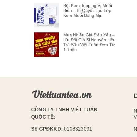
Bột Kem Topping Vị Muối
Biển – Bí Quyết Tạo Lớp
Kem Muối Bông Mịn
Mua Nhiều Giá Siêu Yêu –
Ưu Đãi Giá Sỉ Nguyên Liệu
Trà Sữa Việt Tuấn Đơn Từ
1 Triệu
CÔNG TY TNHH VIỆT TUẤN
N
QUỐC TẾ:
V
Số GPĐKKD:
0108323091
N