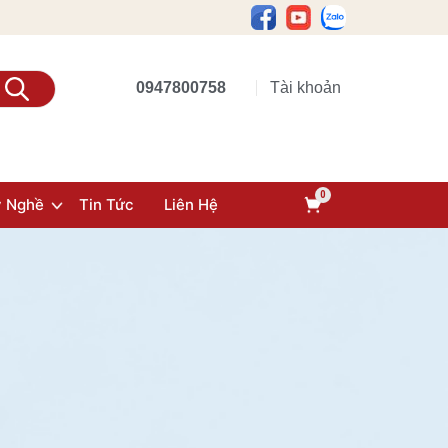
0947800758
Tài khoản
y Nghề
Tin Tức
Liên Hệ