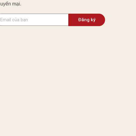
uyến mại.
Đăng ký