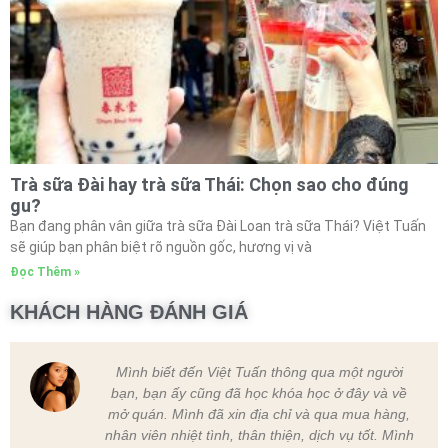
Trà sữa Đài hay trà sữa Thái: Chọn sao cho đúng
gu?
Bạn đang phân vân giữa trà sữa Đài Loan trà sữa Thái? Việt Tuấn
sẽ giúp bạn phân biệt rõ nguồn gốc, hương vị và
Đọc Thêm »
KHÁCH HÀNG ĐÁNH GIÁ
gười
Nguyên liệu chất lượng, có chính sách rõ r
và về
nên mình cũng rất yên tâm. Ngoài ra thì giá 
hàng,
phải chăng, bảo hành tận tình,nhân viên c
t. Mình
thân thiện nữa.