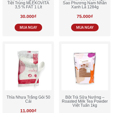
Tiệt Trùng MLEKOVITA
Sao Phương Nam Nhãn
3,5 % FAT 1 Lít
Xanh Lá 1284g
30.000
₫
75.000
₫
MUA NGAY
MUA NGAY
Thìa Nhựa Trắng Gói 50
Bột Trà Sữa Nướng –
Cái
Roasted Milk Tea Powder
Việt Tuấn 1kg
11.000
₫