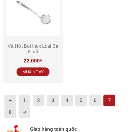
Vá Hớt Bọt Inox Loại Bé
Nhất
22.000
₫
←
1
2
3
4
5
6
7
8
→
Giao hàng toàn quốc