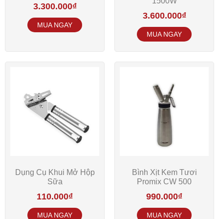
1500W
3.300.000
₫
3.600.000
₫
Dụng Cụ Khui Mở Hộp
Bình Xịt Kem Tươi
Sữa
Promix CW­ 500
110.000
₫
990.000
₫