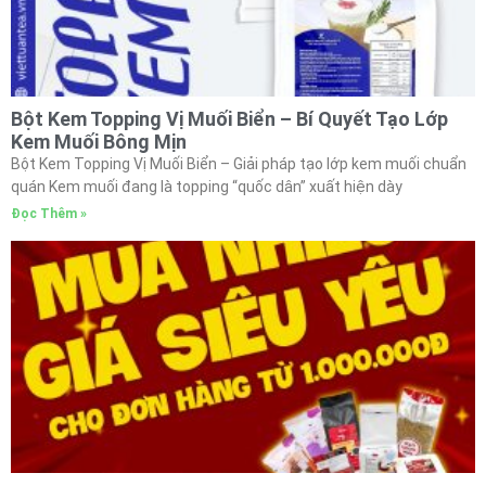
Bột Kem Topping Vị Muối Biển – Bí Quyết Tạo Lớp
Kem Muối Bông Mịn
Bột Kem Topping Vị Muối Biển – Giải pháp tạo lớp kem muối chuẩn
quán Kem muối đang là topping “quốc dân” xuất hiện dày
Đọc Thêm »