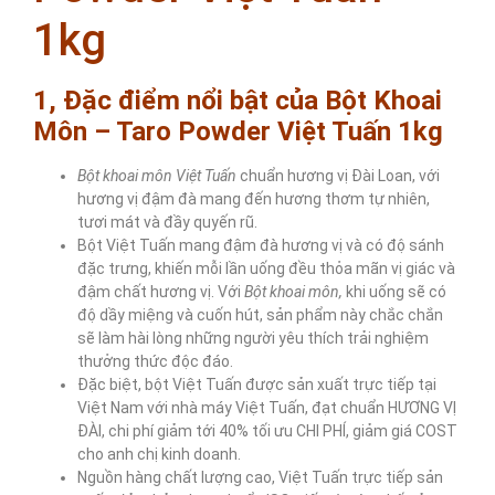
1kg
1, Đặc điểm nổi bật của Bột Khoai
Môn – Taro Powder Việt Tuấn 1kg
Bột khoai môn Việt Tuấn
chuẩn hương vị Đài Loan, với
hương vị đậm đà mang đến hương thơm tự nhiên,
tươi mát và đầy quyến rũ.
Bột Việt Tuấn mang đậm đà hương vị và có độ sánh
đặc trưng, khiến mỗi lần uống đều thỏa mãn vị giác và
đậm chất hương vị. Với
Bột khoai môn,
khi uống sẽ có
độ dầy miệng và cuốn hút, sản phẩm này chắc chắn
sẽ làm hài lòng những người yêu thích trải nghiệm
thưởng thức độc đáo.
Đặc biệt, bột Việt Tuấn được sản xuất trực tiếp tại
Việt Nam với nhà máy Việt Tuấn, đạt chuẩn HƯƠNG VỊ
ĐÀI, chi phí giảm tới 40% tối ưu CHI PHÍ, giảm giá COST
cho anh chị kinh doanh.
Nguồn hàng chất lượng cao, Việt Tuấn trực tiếp sản