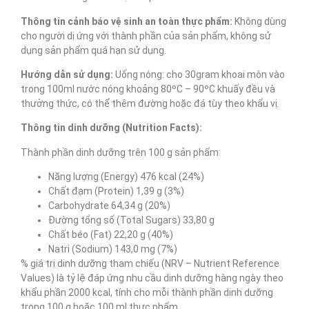
Thông tin cảnh báo vệ sinh an toàn thực phẩm:
Không dùng
cho người dị ứng với thành phần của sản phẩm, không sử
dụng sản phẩm quá hạn sử dụng.
Hướng dẫn sử dụng:
Uống nóng: cho 30gram khoai môn vào
trong 100ml nước nóng khoảng 80ºC – 90ºC khuấy đều và
thưởng thức, có thể thêm đường hoặc đá tùy theo khẩu vị.
Thông tin dinh dưỡng (Nutrition Facts):
Thành phần dinh dưỡng trên 100 g sản phẩm:
Năng lượng (Energy) 476 kcal (24%)
Chất đạm (Protein) 1,39 g (3%)
Carbohydrate 64,34 g (20%)
Đường tổng số (Total Sugars) 33,80 g
Chất béo (Fat) 22,20 g (40%)
Natri (Sodium) 143,0 mg (7%)
% giá trị dinh dưỡng tham chiếu (NRV – Nutrient Reference
Values) là tỷ lệ đáp ứng nhu cầu dinh dưỡng hàng ngày theo
khẩu phần 2000 kcal, tính cho mỗi thành phần dinh dưỡng
trong 100 g hoặc 100 ml thực phẩm.