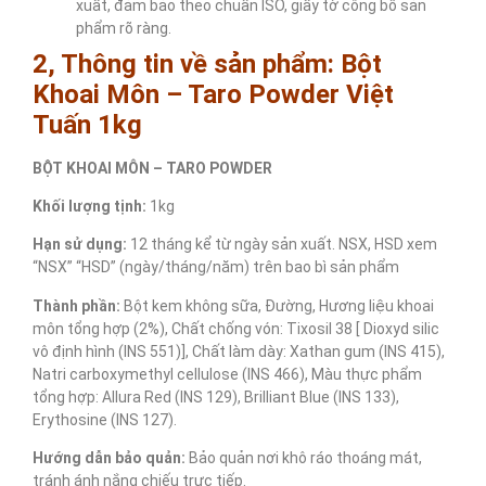
xuất, đảm bảo theo chuẩn ISO, giấy tờ công bố sản
phẩm rõ ràng.
2, Thông tin về sản phẩm: Bột
Khoai Môn – Taro Powder Việt
Tuấn 1kg
BỘT KHOAI MÔN – TARO POWDER
Khối lượng tịnh:
1kg
Hạn sử dụng:
12 tháng kể từ ngày sản xuất. NSX, HSD xem
“NSX” “HSD” (ngày/tháng/năm) trên bao bì sản phẩm
Thành phần:
Bột kem không sữa, Đường, Hương liệu khoai
môn tổng hợp (2%), Chất chống vón: Tixosil 38 [ Dioxyd silic
vô định hình (INS 551)], Chất làm dày: Xathan gum (INS 415),
Natri carboxymethyl cellulose (INS 466), Màu thực phẩm
tổng hợp: Allura Red (INS 129), Brilliant Blue (INS 133),
Erythosine (INS 127).
Hướng dẫn bảo quản:
Bảo quản nơi khô ráo thoáng mát,
tránh ánh nắng chiếu trực tiếp.