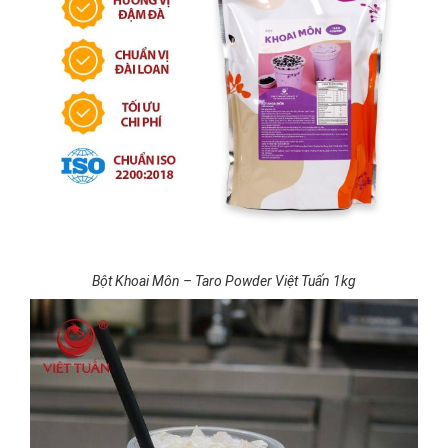
Bột Khoai Môn – Taro Powder Việt Tuấn 1kg