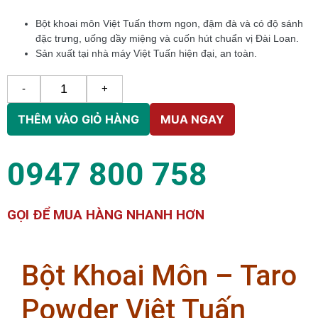
Bột
khoai môn
Việt Tuấn thơm ngon, đậm đà và có độ sánh
đặc trưng, uống dầy miệng và cuốn hút chuẩn vị Đài Loan.
Sản xuất tại nhà máy Việt Tuấn hiện đại, an toàn.
-
+
THÊM VÀO GIỎ HÀNG
MUA NGAY
0947 800 758
GỌI ĐỂ MUA HÀNG NHANH HƠN
Bột Khoai Môn – Taro
Powder Việt Tuấn