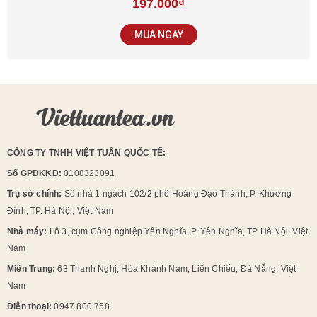
197.000
₫
MUA NGAY
CÔNG TY TNHH VIỆT TUẤN QUỐC TẾ:
Số GPĐKKD:
0108323091
Trụ sở chính:
Số nhà 1 ngách 102/2 phố Hoàng Đạo Thành, P. Khương
Đình, TP. Hà Nội, Việt Nam
Nhà máy:
Lô 3, cụm Công nghiệp Yên Nghĩa, P. Yên Nghĩa, TP Hà Nội, Việt
Nam
Miền Trung:
63 Thanh Nghị, Hòa Khánh Nam, Liên Chiểu, Đà Nẵng, Việt
Nam
Điện thoại:
0947 800 758