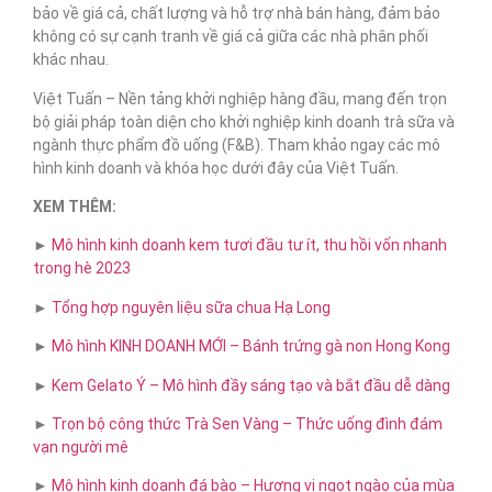
bảo về giá cả, chất lượng và hỗ trợ nhà bán hàng, đảm bảo
không có sự cạnh tranh về giá cả giữa các nhà phân phối
khác nhau.
Việt Tuấn – Nền tảng khởi nghiệp hàng đầu, mang đến trọn
bộ giải pháp toàn diện cho khởi nghiệp kinh doanh trà sữa và
ngành thực phẩm đồ uống (F&B). Tham khảo ngay các mô
hình kinh doanh và khóa học dưới đây của Việt Tuấn.
XEM THÊM:
►
Mô hình kinh doanh kem tươi đầu tư ít, thu hồi vốn nhanh
trong hè 2023
►
Tổng hợp nguyên liệu sữa chua Hạ Long
►
Mô hình KINH DOANH MỚI – Bánh trứng gà non Hong Kong
►
Kem Gelato Ý – Mô hình đầy sáng tạo và bắt đầu dễ dàng
►
Trọn bộ công thức Trà Sen Vàng – Thức uống đình đám
vạn người mê
►
Mô hình kinh doanh đá bào – Hương vị ngọt ngào của mùa