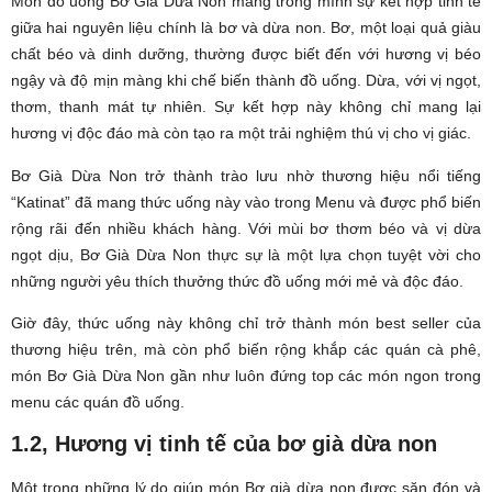
Món đồ uống Bơ Già Dừa Non mang trong mình sự kết hợp tinh tế
giữa hai nguyên liệu chính là bơ và dừa non. Bơ, một loại quả giàu
chất béo và dinh dưỡng, thường được biết đến với hương vị béo
ngậy và độ mịn màng khi chế biến thành đồ uống. Dừa, với vị ngọt,
thơm, thanh mát tự nhiên. Sự kết hợp này không chỉ mang lại
hương vị độc đáo mà còn tạo ra một trải nghiệm thú vị cho vị giác.
Bơ Già Dừa Non trở thành trào lưu nhờ thương hiệu nổi tiếng
“Katinat” đã mang thức uống này vào trong Menu và được phổ biến
rộng rãi đến nhiều khách hàng. Với mùi bơ thơm béo và vị dừa
ngọt dịu, Bơ Già Dừa Non thực sự là một lựa chọn tuyệt vời cho
những người yêu thích thưởng thức đồ uống mới mẻ và độc đáo.
Giờ đây, thức uống này không chỉ trở thành món best seller của
thương hiệu trên, mà còn phổ biến rộng khắp các quán cà phê,
món Bơ Già Dừa Non gần như luôn đứng top các món ngon trong
menu các quán đồ uống.
1.2, Hương vị tinh tế của bơ già dừa non
Một trong những lý do giúp món Bơ già dừa non được săn đón và