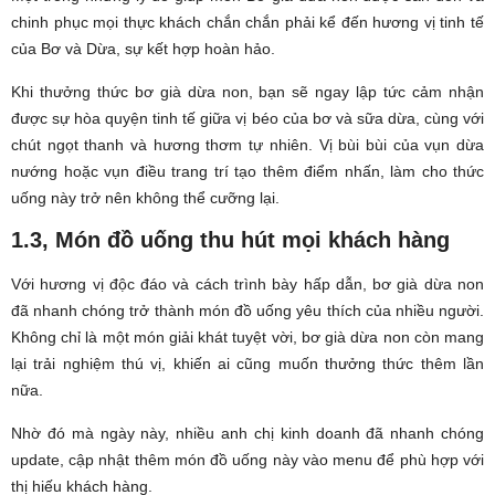
chinh phục mọi thực khách chắn chắn phải kể đến hương vị tinh tế
của Bơ và Dừa, sự kết hợp hoàn hảo.
Khi thưởng thức bơ già dừa non, bạn sẽ ngay lập tức cảm nhận
được sự hòa quyện tinh tế giữa vị béo của bơ và sữa dừa, cùng với
chút ngọt thanh và hương thơm tự nhiên. Vị bùi bùi của vụn dừa
nướng hoặc vụn điều trang trí tạo thêm điểm nhấn, làm cho thức
uống này trở nên không thể cưỡng lại.
1.3, Món đồ uống thu hút mọi khách hàng
Với hương vị độc đáo và cách trình bày hấp dẫn, bơ già dừa non
đã nhanh chóng trở thành món đồ uống yêu thích của nhiều người.
Không chỉ là một món giải khát tuyệt vời, bơ già dừa non còn mang
lại trải nghiệm thú vị, khiến ai cũng muốn thưởng thức thêm lần
nữa.
Nhờ đó mà ngày này, nhiều anh chị kinh doanh đã nhanh chóng
update, cập nhật thêm món đồ uống này vào menu để phù hợp với
thị hiếu khách hàng.