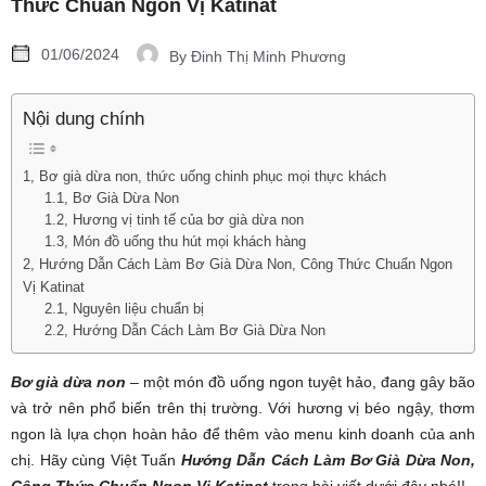
Thức Chuẩn Ngon Vị Katinat
01/06/2024
By
Đinh Thị Minh Phương
Nội dung chính
1, Bơ già dừa non, thức uống chinh phục mọi thực khách
1.1, Bơ Già Dừa Non
1.2, Hương vị tinh tế của bơ già dừa non
1.3, Món đồ uống thu hút mọi khách hàng
2, Hướng Dẫn Cách Làm Bơ Già Dừa Non, Công Thức Chuẩn Ngon
Vị Katinat
2.1, Nguyên liệu chuẩn bị
2.2, Hướng Dẫn Cách Làm Bơ Già Dừa Non
Bơ già dừa non
– một món đồ uống ngon tuyệt hảo, đang gây bão
và trở nên phổ biến trên thị trường. Với hương vị béo ngậy, thơm
ngon là lựa chọn hoàn hảo để thêm vào menu kinh doanh của anh
chị. Hãy cùng Việt Tuấn
Hướng Dẫn Cách Làm Bơ Già Dừa Non,
Công Thức Chuẩn Ngon Vị Katinat
trong bài viết dưới đây nhé!!