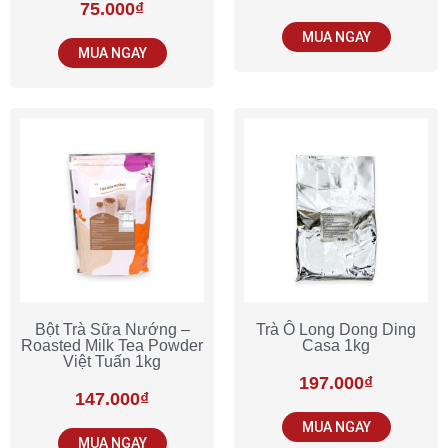
75.000
₫
MUA NGAY
MUA NGAY
Bột Trà Sữa Nướng –
Trà Ô Long Dong Ding
Roasted Milk Tea Powder
Casa 1kg
Việt Tuấn 1kg
197.000
₫
147.000
₫
MUA NGAY
MUA NGAY