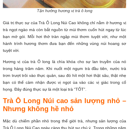
Tận hưởng hương vị trà ô long
Giá trị thực sự của Trà Ô Long Núi Cao không chỉ nằm ở hương vị
trà ngọt ngào mà còn bắt nguồn từ mùi thơm cuốn hút ngay từ lúc
bạn mở gói. Mỗi hơi thở tràn ngập mùi thơm tuyệt vời, như một
hành trình hương thơm đưa bạn đến những vùng núi hoang sơ
tuyệt vời.
Hương vị của trà Ô long là chìa khóa cho sự lan truyền của nó
trong hàng trăm năm. Khi nuốt một ngụm trà đầu tiên, nước trà
trơn trượt trôi vào thực quản, sau đó hít một hơi thật sâu, thật nhẹ
bạn có thể cảm nhận được vị ngọt ùa vào các vị giác trong cổ
họng. Đây đúng thực sự là một loại trà “TỐT”.
Trà Ô Long Núi cao sản lượng nhỏ –
Nhưng không hề nhỏ
Mặc dù chiếm phần nhỏ trong thế giới trà, nhưng sản lượng của
Trà Ô Long Núi Cao ngày càng thu hút sự chú ý. Trong những năm