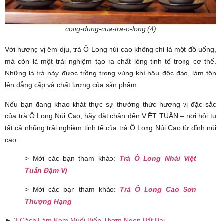
cong-dung-cua-tra-o-long (4)
Với hương vị êm dịu, trà Ô Long núi cao không chỉ là một đồ uống,
mà còn là một trải nghiệm tạo ra chất lỏng tinh tế trong cơ thể.
Những lá trà này được trồng trong vùng khí hậu độc đáo, làm tôn
lên đẳng cấp và chất lượng của sản phẩm.
Nếu bạn đang khao khát thực sự thưởng thức hương vị đặc sắc
của trà Ô Long Núi Cao, hãy đặt chân đến VIỆT TUẤN – nơi hội tụ
tất cả những trải nghiệm tinh tế của trà Ô Long Núi Cao từ đỉnh núi
cao.
> Mời các bạn tham khảo:
Trà Ô Long Nhài Việt
Tuấn Đậm Vị
> Mời các bạn tham khảo:
Trà Ô Long Cao Sơn
Thượng Hạng
►
3 Cách Làm Kem Muối Biển Thơm Ngon Bất Bại