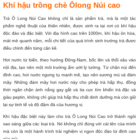
Khí hậu trồng chè Ôlong Núi cao
Trà Ô Long Núi Cao không chỉ là sản phẩm trà, mà là một tác
phẩm nghệ thuật của thiên nhiên, được sinh ra tại nơi có khí hậu
độc đáo và đặc biệt. Với địa hình cao trên 1000m, khí hậu ôn hòa,
mát mẻ quanh năm, mỗi chi tiết của quá trình sinh trưởng trà được
điều chỉnh đến từng cặn kẽ.
Hơi nước từ biển, theo hướng Đông-Nam, bốc lên và thổi sâu vào
nội địa, tạo nên một môi trường ẩm ướt lý tưởng. Từ chân núi đến
đỉnh cao, hơi nước ngưng tụ mạnh mẽ, tạo nên sương mù và đám
mây. Những đám mây hơi nước này cho phép trà hấp thụ, đồng
thời ngăn chặn ánh nắng gay gắt và tia cực tím khiến trà đặc và
giàu peptin, không chỉ giúp trà hấp thụ chất dinh dưỡng mà còn giữ
lại sự tinh tế và độ đậm đà của hương vị.
Khí hậu đặc biệt này làm cho trà Ô Long Núi Cao trở thành ngôi
sao sáng giữa các loại trà. Nó không chỉ đúng với cái tên của mình
mà còn là một hành trình trải nghiệm vị ngon độc đáo từ đỉnh cao
của núi.