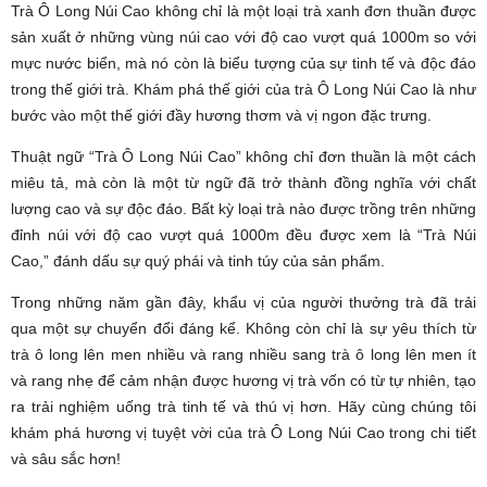
Trà Ô Long Núi Cao không chỉ là một loại trà xanh đơn thuần được
sản xuất ở những vùng núi cao với độ cao vượt quá 1000m so với
mực nước biển, mà nó còn là biểu tượng của sự tinh tế và độc đáo
trong thế giới trà. Khám phá thế giới của trà Ô Long Núi Cao là như
bước vào một thế giới đầy hương thơm và vị ngon đặc trưng.
Thuật ngữ “Trà Ô Long Núi Cao” không chỉ đơn thuần là một cách
miêu tả, mà còn là một từ ngữ đã trở thành đồng nghĩa với chất
lượng cao và sự độc đáo. Bất kỳ loại trà nào được trồng trên những
đỉnh núi với độ cao vượt quá 1000m đều được xem là “Trà Núi
Cao,” đánh dấu sự quý phái và tinh túy của sản phẩm.
Trong những năm gần đây, khẩu vị của người thưởng trà đã trải
qua một sự chuyển đổi đáng kể. Không còn chỉ là sự yêu thích từ
trà ô long lên men nhiều và rang nhiều sang trà ô long lên men ít
và rang nhẹ để cảm nhận được hương vị trà vốn có từ tự nhiên, tạo
ra trải nghiệm uống trà tinh tế và thú vị hơn. Hãy cùng chúng tôi
khám phá hương vị tuyệt vời của trà Ô Long Núi Cao trong chi tiết
và sâu sắc hơn!