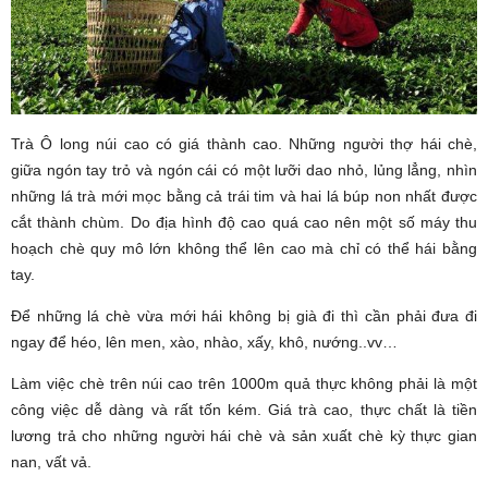
Trà Ô long núi cao có giá thành cao. Những người thợ hái chè,
giữa ngón tay trỏ và ngón cái có một lưỡi dao nhỏ, lủng lẳng, nhìn
những lá trà mới mọc bằng cả trái tim và hai lá búp non nhất được
cắt thành chùm. Do địa hình độ cao quá cao nên một số máy thu
hoạch chè quy mô lớn không thể lên cao mà chỉ có thể hái bằng
tay.
Để những lá chè vừa mới hái không bị già đi thì cần phải đưa đi
ngay để héo, lên men, xào, nhào, xấy, khô, nướng..vv…
Làm việc chè trên núi cao trên 1000m quả thực không phải là một
công việc dễ dàng và rất tốn kém. Giá trà cao, thực chất là tiền
lương trả cho những người hái chè và sản xuất chè kỳ thực gian
nan, vất vả.