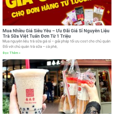
Mua Nhiều Giá Siêu Yêu – Ưu Đãi Giá Sỉ Nguyên Liệu
Trà Sữa Việt Tuấn Đơn Từ 1 Triệu
Mua nguyên liệu trà sữa giá sỉ – giải pháp tối ưu cost cho chủ quán
Đối với chủ quán trà sữa – cà phê,
Đọc Thêm »