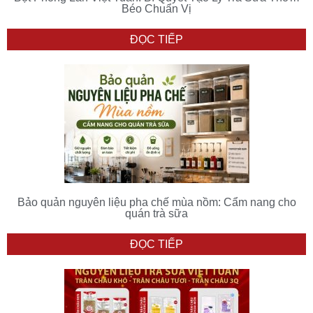
Béo Chuẩn Vị
ĐỌC TIẾP
Bảo quản nguyên liệu pha chế mùa nồm: Cẩm nang cho
quán trà sữa
ĐỌC TIẾP