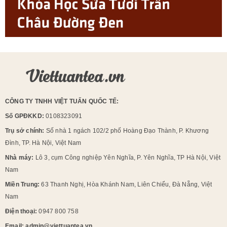
CÔNG TY TNHH VIỆT TUẤN QUỐC TẾ:
Số GPĐKKD:
0108323091
Trụ sở chính:
Số nhà 1 ngách 102/2 phố Hoàng Đạo Thành, P. Khương
Đình, TP. Hà Nội, Việt Nam
Nhà máy:
Lô 3, cụm Công nghiệp Yên Nghĩa, P. Yên Nghĩa, TP Hà Nội, Việt
Nam
Miền Trung:
63 Thanh Nghị, Hòa Khánh Nam, Liên Chiểu, Đà Nẵng, Việt
Nam
Điện thoại:
0947 800 758
Email: admin@viettuantea.vn