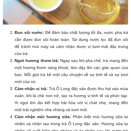
Đun sôi nước:
Để đảm bảo chất lượng tối đa, nước pha trà
cần được đun sôi hoàn toàn. Sử dụng nước lọc đã đun sôi
để tránh mùi máy và cảm nhận được vị tươi mát đặc trưng
của trà.
Ngửi hương thơm trà:
Ngay sau khi pha chế, trà mang đến
một hương thơm sảng khoái, làm dậy lên các giác quan của
bạn. Mỗi giọt trà kể một câu chuyện về sự tinh tế và sự tươi
mới của nó.
Cảm nhận vị trà:
Trà Ô Long đặc sản được thu hái vào mùa
xuân, khi lá chè non nở, tạo ra hương vị tinh tế và phức tạp.
Vị ngọt êm dịu kết hợp hài hòa với vị chát nhẹ, mang đến
một trải nghiệm nhẹ nhàng và tươi mới.
Cảm nhận mùi hương sữa:
Phân biệt mùi hương sữa tự
nhiên và nhân tạo trong trà Ô Long đặc sản. Hương sữa tự
nhiên sẽ xuất hiện nhẹ nhàng và tự nhiên sau khi nước trà