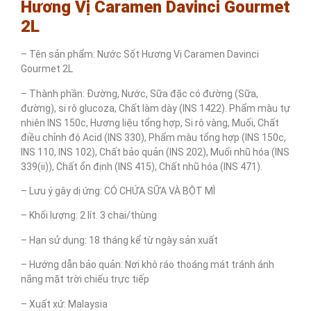
Hương Vị Caramen Davinci Gourmet
2L
– Tên sản phẩm: Nước Sốt Hương Vị Caramen Davinci
Gourmet 2L
– Thành phần: Đường, Nước, Sữa đặc có đường (Sữa,
đường), si rô glucoza, Chất làm dày (INS 1422). Phẩm màu tự
nhiên INS 150c, Hương liệu tổng hợp, Si rô vàng, Muối, Chất
điều chỉnh độ Acid (INS 330), Phẩm màu tổng hợp (INS 150c,
INS 110, INS 102), Chất bảo quản (INS 202), Muối nhũ hóa (INS
339(ii)), Chất ổn định (INS 415), Chất nhũ hóa (INS 471).
– Lưu ý gây dị ứng: CÓ CHỨA SỮA VÀ BỘT MÌ
– Khối lượng: 2 lít. 3 chai/thùng
– Hạn sử dụng: 18 tháng kể từ ngày sản xuất
– Hướng dẫn bảo quản: Nơi khô ráo thoáng mát tránh ánh
nắng mặt trời chiếu trực tiếp
– Xuất xứ: Malaysia