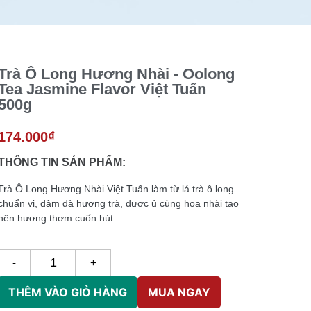
Trà Ô Long Hương Nhài - Oolong
Tea Jasmine Flavor Việt Tuấn
500g
174.000
₫
THÔNG TIN SẢN PHẨM:
Trà Ô Long Hương Nhài Việt Tuấn làm từ lá trà ô long
chuẩn vị, đ
ậm đà hương trà, được ủ cùng hoa nhài tạo
nên hương thơm cuốn hút.
-
+
THÊM VÀO GIỎ HÀNG
MUA NGAY