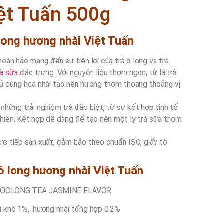
ệt Tuấn 500g
 long hương nhài Việt Tuấn
oàn hảo mang đến sự tiện lợi của trà ô long và trà
rà sữa
đặc trưng. Với nguyên liệu thơm ngon, từ lá trà
 ủ cùng hoa nhài tạo nên hương thơm thoang thoảng vị
hững trải nghiệm trà đặc biệt, từ sự kết hợp tinh tế
nhiên. Kết hợp dễ dàng để tạo nên một ly trà sữa thơm
ực tiếp sản xuất, đảm bảo theo chuẩn ISO, giấy tờ
 ô long hương nhài Việt Tuấn
– OOLONG TEA JASMINE FLAVOR
ài khô 1%, hương nhài tổng hợp 0.2%