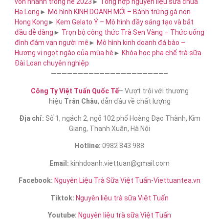
vốn nhanh trong hè 2023
►
Tổng hợp nguyên liệu sữa chua
Hạ Long
►
Mô hình KINH DOANH MỚI – Bánh trứng gà non
Hong Kong
►
Kem Gelato Ý – Mô hình đầy sáng tạo và bắt
đầu dễ dàng
►
Trọn bộ công thức Trà Sen Vàng – Thức uống
đình đám vạn người mê
►
Mô hình kinh doanh đá bào –
Hương vị ngọt ngào của mùa hè
►
Khóa học pha chế trà sữa​
Đài Loan chuyên nghiệp
—————————————————————–
Công Ty Việt Tuấn Quốc Tế
– Vượt trội với thương
hiệu
Trân Châu
, dẫn đầu về chất lượng
Địa chỉ:
Số 1, ngách 2, ngõ 102 phố Hoàng Đạo Thành, Kim
Giang, Thanh Xuân, Hà Nội
Hotline:
0982 843 988
Email:
kinhdoanh.viettuan@gmail.com
Facebook:
Nguyên Liệu Trà Sữa Việt Tuấn-Viettuantea.vn
Tiktok:
Nguyên liệu trà sữa Việt Tuấn
Youtube:
Nguyên liệu trà sữa Việt Tuấn