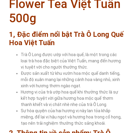
Flower Tea Việt Tuấn
500g
1, Đặc điểm nổi bật Trà Ô Long Quế
Hoa Việt Tuấn
Trà Ô Long được ướp với hoa quế, là một trong các
loại trà hoa đặc biệt của Việt Tuấn, mang đến hương
vị tuyệt vời cho người thưởng thức.
Được sản xuất từ khu vườn hoa mộc quế danh tiếng,
mỗi độ xuân mang lại những cánh hoa vàng nhỏ, xinh
xinh với hương thơm ngào ngạt.
Hương vị của trà ướp hoa quế khi thưởng thức là sự
kết hợp tuyệt vời giữa hương hoa mộc quế thơm
thanh khiết và vị chát nhè nhẹ của trà Ô Long.
Sự hòa quyện của hai hương vị này lan tỏa khắp
miệng, để lại vị hậu ngọt và hương hoa trong cổ họng,
tạo nên trải nghiệm thưởng thức sảng khoái.
2, Thông tin về sản phẩm: Trà Ô