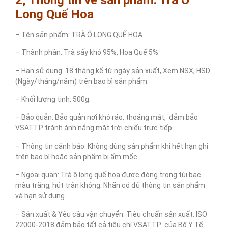
Long Quế Hoa
– Tên sản phẩm: TRÀ Ô LONG QUẾ HOA
– Thành phần: Trà sấy khô 95%, Hoa Quế 5%
– Hạn sử dụng: 18 tháng kể từ ngày sản xuất, Xem NSX, HSD
(Ngày/tháng/năm) trên bao bì sản phẩm
– Khối lượng tịnh: 500g
– Bảo quản: Bảo quản nơi khô
ráo
, thoáng mát, đảm bảo
VSATTP tránh ánh nắng mặt trời chiếu trực tiếp.
– Thông tin cảnh báo: Không dùng sản phẩm khi hết hạn ghi
trên bao bì hoặc sản phẩm bị ẩm mốc.
– Ngoại quan: Trà ô long quế hoa được đóng trong túi bạc
màu trắng, hút trân không. Nhãn có đủ thông tin sản phẩm
và hạn sử dụng
– Sản xuất & Yêu cầu vận chuyển: Tiêu chuẩn sản xuất: ISO
22000-2018 đảm bảo tất cả tiêu chí VSATTP của Bộ Y Tế.