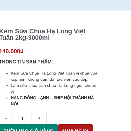
Kem Sữa Chua Hạ Long Việt
Tuấn 2kg-3000ml
140.000
₫
THÔNG TIN SẢN PHẨM:
Kem Sữa Chua Hạ Long Việt Tuấn vị chua vừa,
xốp mịn, không dăm đá, tạo viên cực đẹp.
Làm sữa chua trân châu Hạ Long ngon chuẩn
vị.
HÀNG ĐÔNG LẠNH – SHIP NỘI THÀNH HÀ
NỘI
-
+
THÊM VÀO GIỎ HÀNG
MUA NGAY