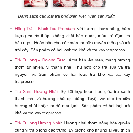
Danh sách các loại trà phổ biến Việt Tuấn sản xuất:
Hồng Trà – Black Tea Premium
: với hương thơm nồng, hàm
lượng cafein thấp, không chất bảo quản, màu trà đậm có
hậu ngọt.
Hoàn hảo cho các món trà sữa truyền thống và trà
trái cây. Sản phẩm có hai loại: trà khô và trà xay teapresso.
Trà Ô Long – Oolong Tea
:
Lá trà bán lên men, mang hương
thơm tự nhiên, vị thanh nhẹ. Phù hợp cho trà sữa và trà
nguyên vị. Sản phẩm có hai loại: trà khô và trà xay
teapresso.
Trà Xanh Hương Nhài
:
Sự kết hợp hoàn hảo giữa trà xanh
thanh mát và hương nhài dịu dàng. Tuyệt vời cho trà sữa
hương nhài hoặc trà đá mát lạnh. Sản phẩm có hai loại: trà
khô và trà xay teapresso.
Trà Ô Long Hương Nhài
:
Hương nhài thơm nồng hòa quyện
cùng vị trà ô long đặc trưng. Lý tưởng cho những ai yêu thích