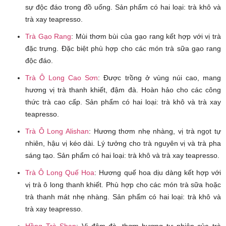
sự độc đáo trong đồ uống. Sản phẩm có hai loại: trà khô và
trà xay teapresso.
Trà Gạo Rang
:
Mùi thơm bùi của gạo rang kết hợp với vị trà
đặc trưng. Đặc biệt phù hợp cho các món trà sữa gạo rang
độc đáo.
Trà Ô Long Cao Sơn
:
Được trồng ở vùng núi cao, mang
hương vị trà thanh khiết, đậm đà. Hoàn hảo cho các công
thức trà cao cấp. Sản phẩm có hai loại: trà khô và trà xay
teapresso.
Trà Ô Long Alishan
:
Hương thơm nhẹ nhàng, vị trà ngọt tự
nhiên, hậu vị kéo dài. Lý tưởng cho trà nguyên vị và trà pha
sáng tạo. Sản phẩm có hai loại: trà khô và trà xay teapresso.
Trà Ô Long Quế Hoa
:
Hương quế hoa dịu dàng kết hợp với
vị trà ô long thanh khiết. Phù hợp cho các món trà sữa hoặc
trà thanh mát nhẹ nhàng. Sản phẩm có hai loại: trà khô và
trà xay teapresso.
Hồng Trà Shan
:
Vị đậm đà, thơm hương tự nhiên của trà