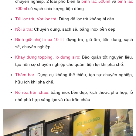
chuyên nghiệp, 2 loại phổ biến là
bình lắc 500ml
và
bình lắc
700ml
có vạch chia lượng tiện dùng.
Túi lọc trà
,
Vợt lọc trà
: Dùng để lọc trà không bị cặn
Nồi ủ trà
: Chuyên dụng, sạch sẽ, bằng inox bền đẹp
Bình giữ nhiệt inox 10 lít
: đựng trà, giữ ấm, tiện dụng, sạch
sẽ, chuyên nghiệp
Khay đựng topping
,
lọ đựng siro
: Bảo quản tốt nguyên liệu,
tạo nên sự chuyên nghiệp cho quán, tiện lợi khi pha chế.
Thảm bar
: Dụng cụ không thể thiếu, tạo sự chuyên nghiệp,
hữu ích khi pha chế.
Rổ rửa trân châu
: bằng inox bền đẹp, kịch thước phù hợp, lỗ
nhỏ phù hợp sàng lọc và rửa trân châu