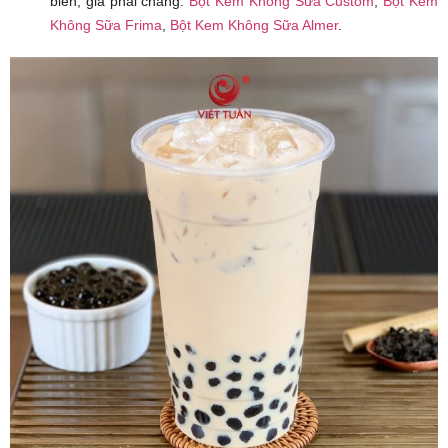
biến, giá phải chăng:
Bột Kem Không Sữa Custom
,
Bột Kem
Không Sữa Frima
,
Bột Kem Không Sữa Almer
.