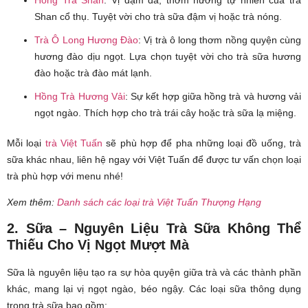
Shan cổ thụ. Tuyệt vời cho trà sữa đậm vị hoặc trà nóng.
Trà Ô Long Hương Đào
:
Vị trà ô long thơm nồng quyện cùng
hương đào dịu ngọt. Lựa chọn tuyệt vời cho trà sữa hương
đào hoặc trà đào mát lạnh.
Hồng Trà Hương Vải
:
Sự kết hợp giữa hồng trà và hương vải
ngọt ngào. Thích hợp cho trà trái cây hoặc trà sữa lạ miệng.
Mỗi loại
trà Việt Tuấn
sẽ phù hợp để pha những loại đồ uống, trà
sữa khác nhau, liên hệ ngay với Việt Tuấn để được tư vấn chọn loại
trà phù hợp với menu nhé!
Xem thêm:
Danh sách các loại trà Việt Tuấn Thượng Hạng
2. Sữa – Nguyên Liệu Trà Sữa Không Thể
Thiếu Cho Vị Ngọt Mượt Mà
Sữa là nguyên liệu tạo ra sự hòa quyện giữa trà và các thành phần
khác, mang lại vị ngọt ngào, béo ngậy. Các loại sữa thông dụng
trong trà sữa bao gồm: