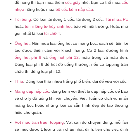
đồ nóng thì bạn mua thêm
cốc giấy
nhé. Bạn có thể mua
cốc
nhựa
riêng hoặc mua
bộ cốc kèm nắp cầu
.
Túi bóng
: Có loại túi đựng 1 cốc, túi đựng 2 cốc.
Túi nhựa PE
hoặc
túi ni lông tự hủy sinh học
bảo vệ môi trường. Hoặc nhỏ
gọn nhất là loại
túi chữ T
.
Ống hút
: Nên mua loại ống hút có màng bọc, sạch sẽ, tiện lợi
tạo được thiện cảm với khách hàng. Có 2 loại đường kính
ống hút phi 8
và
ống hút phi 12
, màu trong và màu đen.
Dùng loại phi 8 để hút đồ uống thường, nếu có topping trân
châu thì dùng loại phi 12.
Thìa
: Dùng loại thìa nhựa trắng phổ biến, dài để vừa với cốc.
Màng dập nắp cốc
: dùng kèm với thiết bị dập nắp cốc để bảo
vệ cho ly đồ uống khi vận chuyển. Việt Tuấn có dịch vụ in ấn
màng bọc hoặc những loại có sẵn hình đẹp để tạo thương
hiệu cho quán.
Vợt múc trân trâu, topping
: Vợt cán đỏ chuyên dụng, mỗi lần
sẽ múc được 1 lượng trân châu nhất định, tiện cho việc định