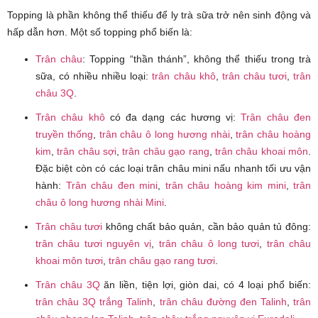
Topping là phần không thể thiếu để ly trà sữa trở nên sinh động và
hấp dẫn hơn. Một số topping phổ biến là:
Trân châu
: Topping “thần thánh”, không thể thiếu trong trà
sữa, có nhiều nhiều loại:
trân châu khô
,
trân châu tươi
,
trân
châu 3Q
.
Trân châu khô
có đa dạng các hương vị:
Trân châu đen
truyền thống
,
trân châu ô long hương nhài
,
trân châu hoàng
kim
,
trân châu sợi
,
trân châu gạo rang
,
trân châu khoai môn
.
Đặc biệt còn có các loại trân châu mini nấu nhanh tối ưu vận
hành:
Trân châu đen mini
,
trân châu hoàng kim mini
,
trân
châu ô long hương nhài Mini
.
Trân châu tươi
không chất bảo quản, cần bảo quản tủ đông:
trân châu tươi nguyên vị
,
trân châu ô long tươi
,
trân châu
khoai môn tươi
,
trân châu gạo rang tươi
.
Trân châu 3Q
ăn liền, tiện lợi, giòn dai, có 4 loại phổ biến:
trân châu 3Q trắng Talinh
,
trân châu đường đen Talinh
,
trân