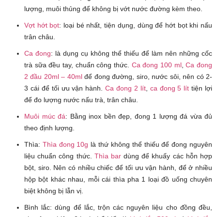
lượng, muôi thủng để không bị vớt nước đường kèm theo.
Vợt hớt bọt
: loại bé nhất, tiện dụng, dùng để hớt bọt khi nấu
trân châu.
Ca đong
: là dụng cụ không thể thiếu để làm nên những cốc
trà sữa đều tay, chuẩn công thức.
Ca đong 100 ml
,
Ca đong
2 đầu 20ml – 40ml
để đong đường, siro, nước sôi, nên có 2-
3 cái để tối ưu vận hành.
Ca đong 2 lít
,
ca đong 5 lít
tiện lợi
để đo lượng nước nấu trà, trân châu.
Muôi múc đá
: Bằng inox bền đẹp, đong 1 lượng đá vừa đủ
theo định lượng.
Thìa:
Thìa đong 10g
là thứ không thể thiếu để đong nguyên
liệu chuẩn công thức.
Thìa bar
dùng để khuấy các hỗn hợp
bột, siro. Nên có nhiều chiếc để tối ưu vận hành, để ở nhiều
hộp bột khác nhau, mỗi cái thìa pha 1 loại đồ uống chuyên
biệt không bị lẫn vị.
Bình lắc: dùng để lắc, trộn các nguyên liệu cho đồng đều,