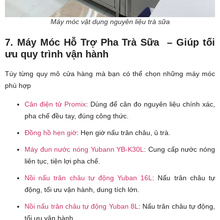
Máy móc vật dụng nguyên liệu trà sữa
7. Máy Móc Hỗ Trợ Pha Trà Sữa – Giúp tối
ưu quy trình vận hành
Tùy từng quy mô cửa hàng mà bạn có thể chọn những máy móc
phù hợp
Cân điện tử Promix
: Dùng để cân đo nguyên liệu chính xác,
pha chế đều tay, đúng công thức.
Đồng hồ hẹn giờ
: Hẹn giờ nấu trân châu, ủ trà.
Máy đun nước nóng Yubann YB-K30L
: Cung cấp nước nóng
liên tục, tiện lợi pha chế.
Nồi nấu trân châu tự động Yuban 16L
: Nấu trân châu tự
động, tối ưu vận hành, dung tích lớn.
Nồi nấu trân châu tự động Yuban 8L
: Nấu trân châu tự động,
tối ưu vận hành.