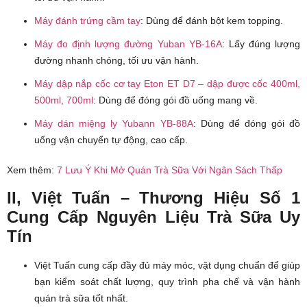
Máy đánh trứng cầm tay
: Dùng để đánh bột kem topping.
Máy đo định lượng đường Yuban YB-16A
: Lấy đúng lượng
đường nhanh chóng, tối ưu vận hành.
Máy dập nắp cốc cơ tay Eton ET D7 – dập được cốc 400ml,
500ml, 700ml
: Dùng để đóng gói đồ uống mang về.
Máy dán miệng ly Yubann YB-88A
: Dùng để đóng gói đồ
uống vận chuyển tự động, cao cấp.
Xem thêm:
7 Lưu Ý Khi Mở Quán Trà Sữa Với Ngân Sách Thấp
II, Việt Tuấn – Thương Hiệu Số 1
Cung Cấp Nguyên Liệu Trà Sữa Uy
Tín
Việt Tuấn cung cấp đầy đủ máy móc, vật dụng chuẩn để giúp
bạn kiểm soát chất lượng, quy trình pha chế và vận hành
quán trà sữa tốt nhất.