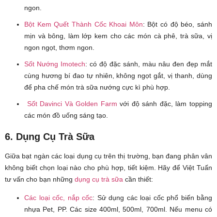
ngon.
Bột Kem Quết Thành Cốc Khoai Môn
: Bột có độ béo, sánh
mịn và bông, làm lớp kem cho các món cà phê, trà sữa, vị
ngon ngọt, thơm ngon.
Sốt Nướng Imotech
: có độ đặc sánh, màu nâu đen đẹp mắt
cùng hương bí đao tự nhiên, không ngọt gắt, vị thanh, dùng
để pha chế món trà sữa nướng cực kì phù hợp.
Sốt Davinci Và Golden Farm
với độ sánh đặc, làm topping
các món đồ uống sáng tạo.
6. Dụng Cụ Trà Sữa
Giữa bạt ngàn các loại dụng cụ trên thị trường, bạn đang phân vân
không biết chọn loại nào cho phù hợp, tiết kiệm. Hãy để Việt Tuấn
tư vấn cho bạn những
dụng cụ trà sữa
cần thiết:
Các loại cốc, nắp cốc
: Sử dụng các loại cốc phổ biến bằng
nhựa Pet, PP. Các size 400ml, 500ml, 700ml. Nếu menu có