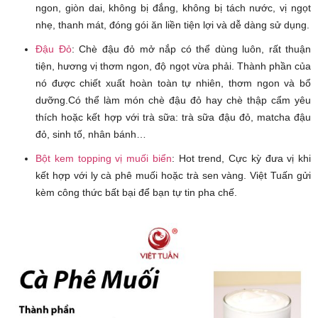
ngon, giòn dai, không bị đắng, không bị tách nước, vị ngọt
nhẹ, thanh mát, đóng gói ăn liền tiện lợi và dễ dàng sử dụng.
Đậu Đỏ
: Chè đậu đỏ mở nắp có thể dùng luôn, rất thuận
tiện, hương vị thơm ngon, độ ngọt vừa phải. Thành phần của
nó được chiết xuất hoàn toàn tự nhiên, thơm ngon và bổ
dưỡng.Có thể làm món chè đậu đỏ hay chè thập cẩm yêu
thích hoặc kết hợp với trà sữa: trà sữa đậu đỏ, matcha đậu
đỏ, sinh tố, nhân bánh…
Bột kem topping vị muối biển
: Hot trend, Cực kỳ đưa vị khi
kết hợp với ly cà phê muối hoặc trà sen vàng. Việt Tuấn gửi
kèm công thức bất bại để bạn tự tin pha chế.