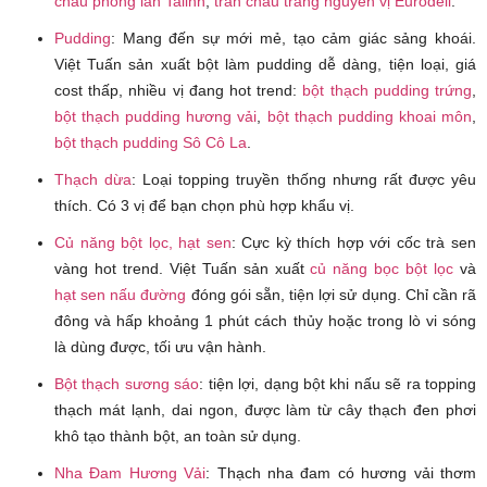
châu phong lan Talinh
,
trân châu trắng nguyên vị Eurodeli
.
Pudding
: Mang đến sự mới mẻ, tạo cảm giác sảng khoái.
Việt Tuấn sản xuất bột làm pudding dễ dàng, tiện loại, giá
cost thấp, nhiều vị đang hot trend:
bột thạch pudding trứng
,
bột thạch pudding hương vải
,
bột thạch pudding khoai môn
,
bột thạch pudding Sô Cô La
.
Thạch dừa
: Loại topping truyền thống nhưng rất được yêu
thích. Có 3 vị để bạn chọn phù hợp khẩu vị.
Củ năng bột lọc, hạt sen
: Cực kỳ thích hợp với cốc trà sen
vàng hot trend. Việt Tuấn sản xuất
củ năng bọc bột lọc
và
hạt sen nấu đường
đóng gói sẵn, tiện lợi sử dụng. Chỉ cần rã
đông và hấp khoảng 1 phút cách thủy hoặc trong lò vi sóng
là dùng được, tối ưu vận hành.
Bột thạch sương sáo
: tiện lợi, dạng bột khi nấu sẽ ra topping
thạch mát lạnh, dai ngon, được làm từ cây thạch đen phơi
khô tạo thành bột, an toàn sử dụng.
Nha Đam Hương Vải
: Thạch nha đam có hương vải thơm