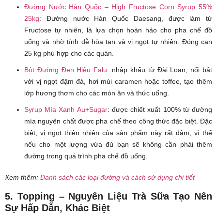
Đường Nước Hàn Quốc – High Fructose Corn Syrup 55%
25kg
: Đường nước Hàn Quốc Daesang, được làm từ
Fructose tự nhiên, là lựa chọn hoàn hảo cho pha chế đồ
uống và nhờ tính dễ hòa tan và vị ngọt tự nhiên. Đóng can
25 kg phù hợp cho các quán.
Bột Đường Đen Hiệu Falu
: nhập khẩu từ Đài Loan, nổi bật
với vị ngọt đậm đà, hơi mùi caramen hoặc toffee, tạo thêm
lớp hương thơm cho các món ăn và thức uống.
Syrup Mía Xanh Au+Sugar
: được chiết xuất 100% từ đường
mía nguyên chất được pha chế theo công thức đặc biệt. Đặc
biệt, vị ngọt thiên nhiên của sản phẩm này rất đậm, vì thế
nếu cho một lượng vừa đủ bạn sẽ không cần phải thêm
đường trong quá trình pha chế đồ uống.
Xem thêm:
Danh sách các loại đường và cách sử dụng chi tiết
5. Topping – Nguyên Liệu Trà Sữa Tạo Nên
Sự Hấp Dẫn, Khác Biệt