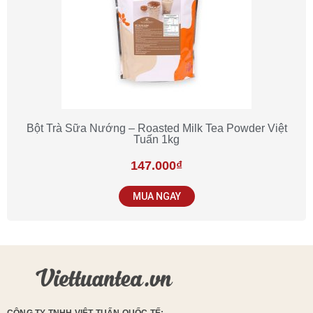
Bột Trà Sữa Nướng – Roasted Milk Tea Powder Việt
Tuấn 1kg
147.000
₫
MUA NGAY
CÔNG TY TNHH VIỆT TUẤN QUỐC TẾ: