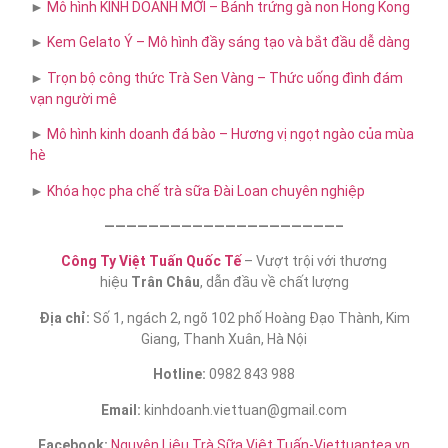
►
Mô hình KINH DOANH MỚI – Bánh trứng gà non Hong Kong
►
Kem Gelato Ý – Mô hình đầy sáng tạo và bắt đầu dễ dàng
►
Trọn bộ công thức Trà Sen Vàng – Thức uống đình đám
vạn người mê
►
Mô hình kinh doanh đá bào – Hương vị ngọt ngào của mùa
hè
►
Khóa học pha chế trà sữa​ Đài Loan chuyên nghiệp
—————————————————————–
Công Ty Việt Tuấn Quốc Tế
– Vượt trội với thương
hiệu
Trân Châu
, dẫn đầu về chất lượng
Địa chỉ:
Số 1, ngách 2, ngõ 102 phố Hoàng Đạo Thành, Kim
Giang, Thanh Xuân, Hà Nội
Hotline:
0982 843 988
Email:
kinhdoanh.viettuan@gmail.com
Facebook:
Nguyên Liệu Trà Sữa Việt Tuấn-Viettuantea.vn