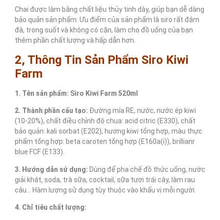
Chai được làm bằng chất liệu thủy tinh dày, giúp bạn dễ dàng
bảo quản sản phẩm. Ưu điểm của sản phẩm là siro rất đậm
đà, trong suốt và không có cặn, làm cho đồ uống của bạn
thêm phần chất lượng và hấp dẫn hơn.
2, Thông Tin Sản Phẩm Siro Kiwi
Farm
1. Tên sản phẩm: Siro Kiwi Farm 520ml
2. Thành phần cấu tạo:
Đường mía RE, nước, nước ép kiwi
(10-20%), chất điều chỉnh độ chua: acid citric (E330), chất
bảo quản: kali sorbat (E202), hương kiwi tổng hợp, màu thực
phẩm tổng hợp: beta caroten tổng hợp (E160a(i)), brillianr
blue FCF (E133).
3. Hướng dẫn sử dụng:
Dùng để pha chế đồ thức uống, nước
giải khát, soda, trà sữa, cocktail, sữa tươi trái cây, làm rau
câu… Hàm lượng sử dụng tùy thuộc vào khẩu vị mỗi người.
4. Chỉ tiêu chất lượng: