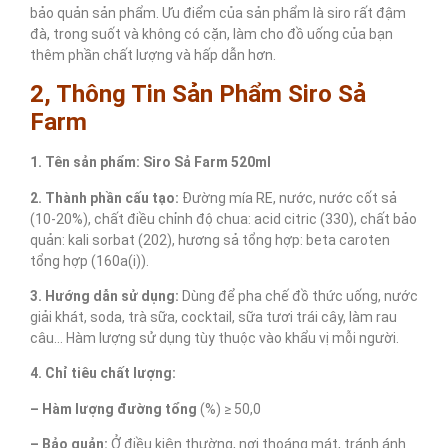
bảo quản sản phẩm. Ưu điểm của sản phẩm là siro rất đậm
đà, trong suốt và không có cặn, làm cho đồ uống của bạn
thêm phần chất lượng và hấp dẫn hơn.
2, Thông Tin Sản Phẩm Siro Sả
Farm
1. Tên sản phẩm: Siro Sả Farm 520ml
2. Thành phần cấu tạo:
Đường mía RE, nước, nước cốt sả
(10-20%), chất điều chỉnh độ chua: acid citric (330), chất bảo
quản: kali sorbat (202), hương sả tổng hợp: beta caroten
tổng hợp (160a(i)).
3. Hướng dẫn sử dụng:
Dùng để pha chế đồ thức uống, nước
giải khát, soda, trà sữa, cocktail, sữa tươi trái cây, làm rau
câu… Hàm lượng sử dụng tùy thuộc vào khẩu vị mỗi người.
4. Chỉ tiêu chất lượng:
– Hàm lượng đường tổng
(%) ≥ 50,0
– Bảo quản:
Ở điều kiện thường, nơi thoáng mát, tránh ánh