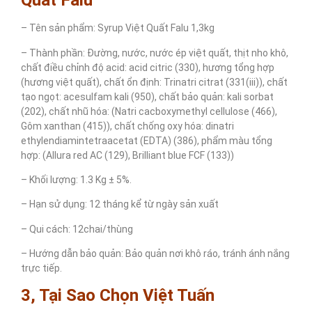
Quất Falu
– Tên sản phẩm: Syrup Việt Quất Falu 1,3kg
– Thành phần: Đường, nước, nước ép việt quất, thịt nho khô,
chất điều chỉnh độ acid: acid citric (330), hương tổng hợp
(hương việt quất), chất ổn định: Trinatri citrat (331(iii)), chất
tạo ngọt: acesulfam kali (950), chất bảo quản: kali sorbat
(202), chất nhũ hóa: (Natri cacboxymethyl cellulose (466),
Gôm xanthan (415)), chất chống oxy hóa: dinatri
ethylendiamintetraacetat (EDTA) (386), phẩm màu tổng
hợp: (Allura red AC (129), Brilliant blue FCF (133))
– Khối lượng: 1.3 Kg ± 5%.
– Hạn sử dụng: 12 tháng kể từ ngày sản xuất
– Qui cách: 12chai/thùng
– Hướng dẫn bảo quản: Bảo quản nơi khô ráo, tránh ánh nắng
trực tiếp.
3, Tại Sao Chọn Việt Tuấn