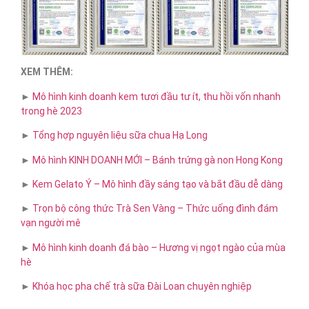
XEM THÊM:
►
Mô hình kinh doanh kem tươi đầu tư ít, thu hồi vốn nhanh
trong hè 2023
►
Tổng hợp nguyên liệu sữa chua Hạ Long
►
Mô hình KINH DOANH MỚI – Bánh trứng gà non Hong Kong
►
Kem Gelato Ý – Mô hình đầy sáng tạo và bắt đầu dễ dàng
►
Trọn bộ công thức Trà Sen Vàng – Thức uống đình đám
vạn người mê
►
Mô hình kinh doanh đá bào – Hương vị ngọt ngào của mùa
hè
►
Khóa học pha chế trà sữa​ Đài Loan chuyên nghiệp