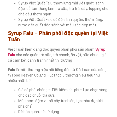
Syrup Việt Quất Falu thơm lừng mùi việt quất, sánh
đặc, dễ tan. Dùng làm trà sữa, trà trái cây, topping cho
chè đều thơm ngon
Syrup Việt Quất Falu có độ sánh quyện, thơm lừng,
nước việt quất đặc sánh với màu sắc đẹp mắt.
Syrup Falu – Phân phối độc quyền tại Việt
Tuấn
Việt Tuấn hiện đang độc quyền phân phối sản phẩm
Syrup
Falu
cho các quán trà sữa, trà chanh, ăn vặt, sữa chua …giá
cả cam kết cạnh tranh nhất thị trường
Falu
là một thương hiệu nổi tiếng đến từ Đài Loan của công
ty Food Heaven Co.,Ltd – Lọt top 5 thương hiệu tiêu thụ
nhiều nhất bởi:
Giá cả phải chăng – Tiết kiệm chi phí – Lựa chọn vàng
cho các chuỗi trà sữa
Mùi thơm đậm vị trái cây tự nhiên, tạo màu đẹp khi
pha chế.
Dễ bảo quản, dễ sử dụng